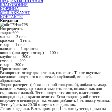
ПРОДУКТЫ ПИТАНИЯ
БЛАГОВОНИЯ
КОРЗИНА
МОЙ АККАУНТ
КОНТАКТЫ
Кнедлики
Ингредиенты:
творог 600 г
манка — 3 ст. л.
крахмал — 3 ст. л.
сахар — 1 ст. л.
ванилин — 1 щепотка
вишня (или другая ягода) — 100 г
клубника — 300 г
сметана — 200 г
сахар — 300 г
Приготовление.
Разморозить ягоду для начинки, сок слить. Также вкусные
кнедлики получаются со свежей клубникой, вишней,
абрикосами.
Творог растереть (обыкновенной толкушкой), добавить сахар,
ванилин, манку, крахмал и замесить тесто, похожее как для
сырников с манкой. Тесто получается мягкое, пластичное,
однородное, прекрасно лепится. Если творог сухой и тесто
получается неоднородным, можно добавить 1 ст. ложку молока.
Тесто убрать на 20-30 минут в холодильник.
Лепим кнедлики. Взять примерно 1 ст. ложку теста, прямо на