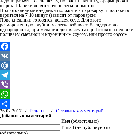
ладони размять в лепешечку, положить начинку, сформировать
шарик. Шарики лепятся очень легко и быстро.
Подготовленные кнедлики положить в пароварку и поставить
вариться на 7-10 минут (зависит от пароварки).
Пока кнедлики готовятся, делаем соус. Для этого
размороженную клубнику слегка взбиваем блендером до
однородности, при желании добавляем сахар. Готовые кнедлики
поливаем сметаной и клубничным соусом, или просто соусом.
Facebook
VK
Mail.Ru
Telegram
Viber
WhatsApp
26.02.2017
/
Рецепты
/
Оставить комментарий
Отправить
Добавить комментарий
Имя (обязательно)
E-mail (не публикуется)
(обязательно)