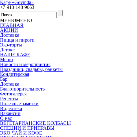
Кафе «Govinda»
+7-913-148-9663
МЕНЮ
МЕНЮ
ГЛАВНАЯ
АКЦИИ
Доставка
Пицца и пироги
Эко-торты
Детокс
НАШЕ КАФЕ
Меню
Новости и мероприятия
Праздники, свадьбы, банкеты
Кондитерская
Бар
Доставка
Благотворительность
Фотогалерея
Рецепты
Полезные заметки
Видеотека
Вакансии
О нас
ВЕГЕТАРИАНСКИЕ КОЛБАСЫ
СПЕЦИИ И ПРИПРАВЫ
ЭКО ЧАЙ И КОФЕ