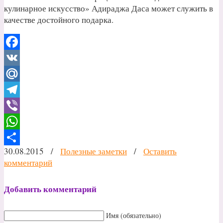
кулинарное искусство» Адираджа Даса может служить в
качестве достойного подарка.
Facebook
VK
Mail.Ru
Telegram
Viber
WhatsApp
30.08.2015
/
Полезные заметки
/
Оставить
Отправить
комментарий
Добавить комментарий
Имя (обязательно)