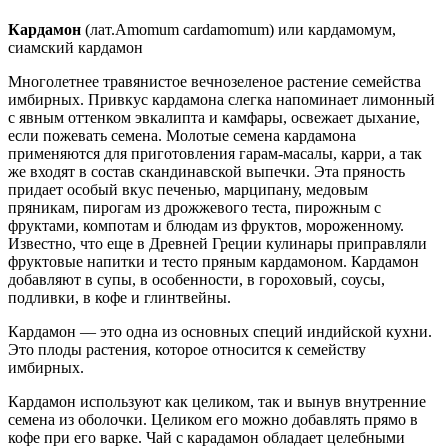
Кардамон
(лат.Amomum cardamomum) или кардамомум,
сиамский кардамон
Многолетнее травянистое вечнозеленое растение семейства
имбирных. Привкус кардамона слегка напоминает лимонный
с явным оттенком эвкалипта и камфары, освежает дыхание,
если пожевать семена. Молотые семена кардамона
применяются для приготовления гарам-масалы, карри, а так
же входят в состав скандинавской выпечки. Эта пряность
придает особый вкус печенью, марципану, медовым
пряникам, пирогам из дрожжевого теста, пирожным с
фруктами, компотам и блюдам из фруктов, мороженному.
Известно, что еще в Древней Греции кулинары приправляли
фруктовые напитки и тесто пряным кардамоном. Кардамон
добавляют в супы, в особенности, в гороховый, соусы,
подливки, в кофе и глинтвейны.
Кардамон — это одна из основных специй индийской кухни.
Это плоды растения, которое относится к семейству
имбирных.
Кардамон используют как целиком, так и вынув внутренние
семена из оболочки. Целиком его можно добавлять прямо в
кофе при его варке. Чай с карадамон обладает целебными