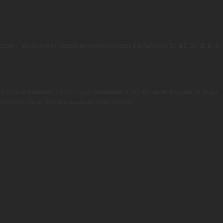
этого – восполняют ежедневную потребность в витаминах B1, B2, B6, E, D, а
в соевом мясе всего 3-4% – для сравнения, в той же куриной грудке их будет
й протеин очень популярны среди спортсменов.