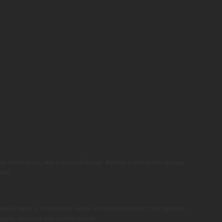
е белка выше, чем в куриной грудке. Вместе с экспертом бренда
але.
енной муки, а полученное сырье, которое называют текстуратом,
курузу, пшеницу или соевое масло.