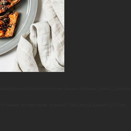
вых продуктов. Ростки сои достаточно замочить в кипятке, промыть, а потом
 «Говинда» или посетив нас по адресу: Город Омск ул. Думская 5, 2-й этаж.