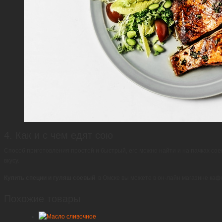
4. Как и с чем едят сою
Способ приготовления простой и быстрый, его можно найти и на пачках сое
вкусу.
Купить специи и гуляш соевый
в Омске вы можете в он-лайн магазине кафе
Похожие товары