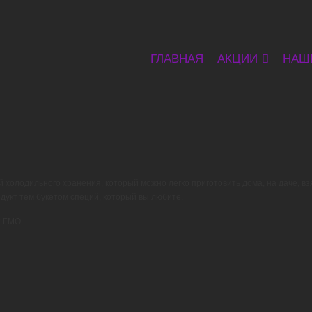
ГЛАВНАЯ
АКЦИИ
НАШ
олодильного хранения, который можно легко приготовить дома, на даче, взять
дукт тем букетом специй, который вы любите.
т ГМО.