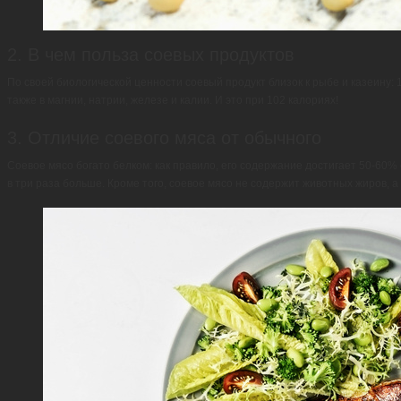
2. В чем польза соевых продуктов
По своей биологической ценности соевый продукт близок к рыбе и казеину: 
также в магнии, натрии, железе и калии. И это при 102 калориях!
3. Отличие соевого мяса от обычного
Соевое мясо богато белком: как правило, его содержание достигает 50-60% о
в три раза больше. Кроме того, соевое мясо не содержит животных жиров, 