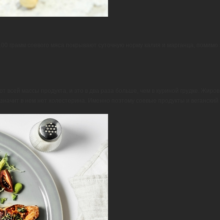
100 грамм соевого мяса покрывают суточную норму калия и марганца, помимо 
т всей массы продукта, и это в два раза больше, чем в куриной грудке. Жиров 
а значит в нем нет холестерина. Именно поэтому соевые продукты и вегански