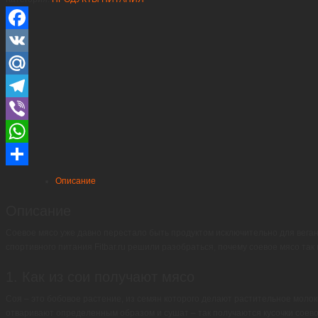
Facebook
VK
Mail.Ru
Telegram
Viber
WhatsApp
Отправить
Описание
Описание
Соевое мясо уже давно перестало быть продуктом исключительно для вегано
спортивного питания Fitbar.ru решили разобраться, почему соевое мясо так
1. Как из сои получают мясо
Соя – это бобовое растение, из семян которого делают растительное молок
отваривают определенным образом и сушат – так получаются кусочки соевого