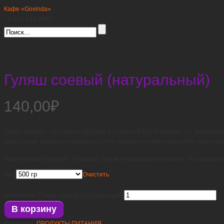
Кафе «Govinda»
+7-913-148-9663
Гуляш соевый (натуральный)
140,00
₽
Гуляш соевый— это очень удобный и полезный сухой продукт, не требующий х
надо только научиться наполнять этот абсолютно нейтральный по вкусу про
Растительный продукт. Подходит для вегетарианцев и веганов. Не содержи
Вес
Очистить
Количество Гуляш соевый (натуральный)
В корзину
Категория:
ПРОДУКТЫ ПИТАНИЯ