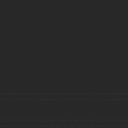
в и появилось даже на столах у спортсменов: оказалось, что в нем содержани
 полезно, и собрали все самое важное, что нужно знать о нем, в нашем матери
о, тофу и даже веганский протеин. Семена измельчают до состояния обезжир
 мяса, которые могут храниться до года. Для вкуса в них могут добавлять ку